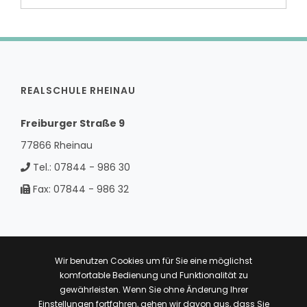
REALSCHULE RHEINAU
Freiburger Straße 9
77866 Rheinau
Tel.:
07844 - 986 30
Fax:
07844 - 986 32
Kontakt
Wir benutzen Cookies um für Sie eine möglichst
komfortable Bedienung und Funktionalität zu
Impressum
gewährleisten. Wenn Sie ohne Änderung Ihrer
Einstellungen fortfahren, gehen wir davon aus, dass Sie